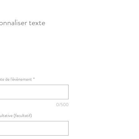
onnaliser texte
ate de l'évènement
*
0/500
ltative (facultatif)