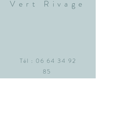
Vert Rivage
Tél :
06 64 34 92
85
bdefossez.graphisme
@gmail.com