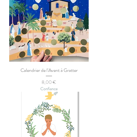
Calendrier de l’Avent à Gratter
Prix
8,00 €
Confiance