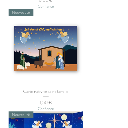
6,00 €
Confiance
Nouveauté
Carte nativité saint famille
Prix
1,50 €
Confiance
Nouveauté