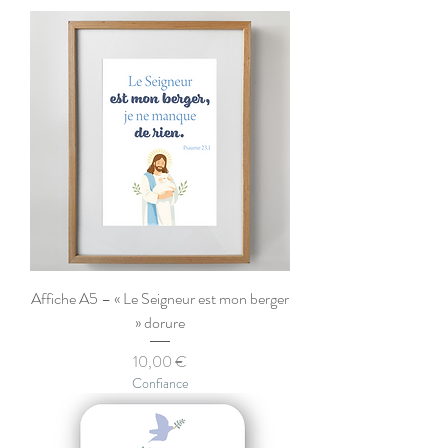
Affiche A5 – « Le Seigneur est mon berger
» dorure
Prix
10,00 €
Confiance