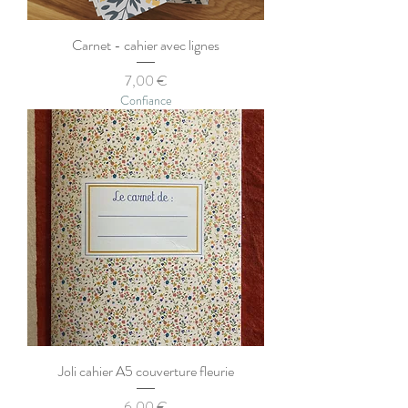
Carnet - cahier avec lignes
Prix
7,00 €
Confiance
Joli cahier A5 couverture fleurie
Prix
6,00 €