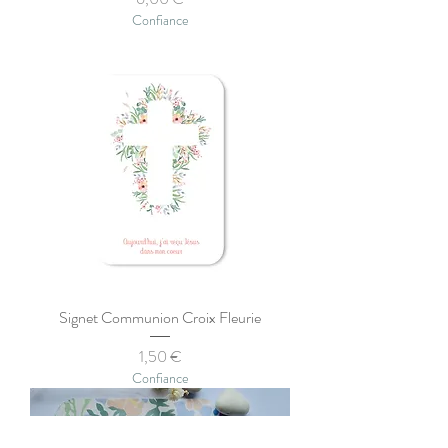
Confiance
Signet Communion Croix Fleurie
Prix
1,50 €
Confiance