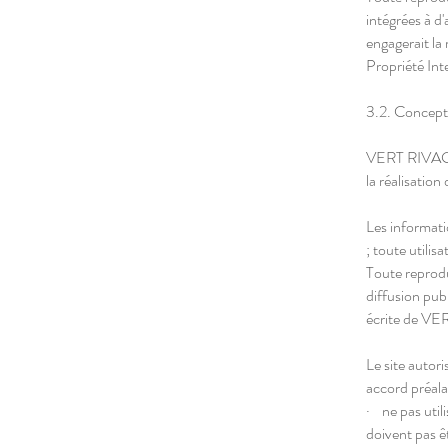
intégrées à d'
engagerait la 
Propriété Inte
3.2. Concepti
VERT RIVAGE e
la réalisation 
Les informatio
; toute utilis
Toute reprodu
diffusion pub
écrite de V
Le site autor
accord préal
· ne pas utili
doivent pas êt