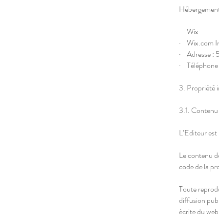
Hébergement
· Wix
· Wix.com I
· Adresse : 
· Téléphone
3. Propriété i
3.1. Contenu 
L’Editeur est 
Le contenu de 
code de la pro
Toute reprodu
diffusion pub
écrite du web