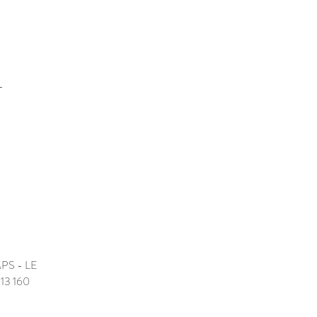
-
AMPS - LE
 13 160