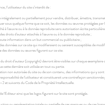
, l’utilisateur du site s’interdit de :
intégralement ou partiellement pour vendre, distribuer, émettre, transmet
r sous quelque forme que ce soit, les données ou œuvres protégées par l
hé à l'œuvre ou à la donnée reproduite sans autorisation écrite particulière
des droits d'auteur attachés à l'œuvre ou à la donnée reproduite ;
toute information dans un but commercial ou publicitaire ;
des données sur ce site qui modifieraient ou seraient susceptibles de modif
e des données ou œuvres figurant sur ce site.
du droit d’auteur (copyright) devront être visibles sur chaque exemplaire d
e cette dernière soit utilisée en tout ou partie.
ation non autorisée du site ou de son contenu, des informations qui y sont
responsabilité de l'utilisateur et constituerait une contrefaçon sanctionnée 
5-2 et suivants du Code de la Propriété Intellectuelle.
 l'Editeur ainsi que les logos figurant sur le site sont protégés.
ction ou représentation totale ou partielle de ces marques ou de ces logos