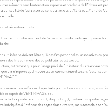
autres éléments sans l'autorisation expresse et préalable de l'Editeur est pr
responsabilité de l'utilisateur au sens des articles L 713-2 et L 713-3 du Co
llectuelle.
on et réalisation du site
st le propriétaire exclusif de l’ensemble des éléments ayant permis la c
du site.
ns utilisées ne doivent l'être qu'à des fins personnelles, associatives ou pr
ation à des fins commerciales ou publicitaires est exclue.
ction, autrement que pour l'usage privé de l'utilisateur du site en vue no
lique par n'importe quel moyen est strictement interdite sans l'autorisation 
ERT RIVAGE
ise la mise en place d’un lien hypertexte pointant vers son contenu, sous ré
able et exprès de VERT RIVAGE de :
ser la technique du lien profond ("deep linking"), c'est-à-dire que les page
re imbriquées à l'intérieur des pages d'un autre site, mais accessible par l’