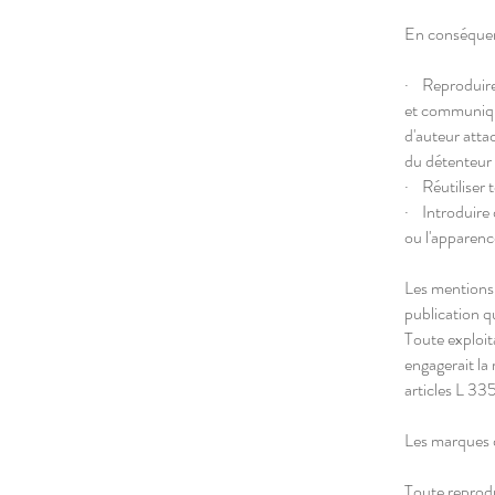
En conséquence
· Reproduire 
et communique
d'auteur attac
du détenteur 
· Réutiliser 
· Introduire 
ou l'apparenc
Les mentions 
publication qu
Toute exploit
engagerait la 
articles L 33
Les marques de
Toute reprodu