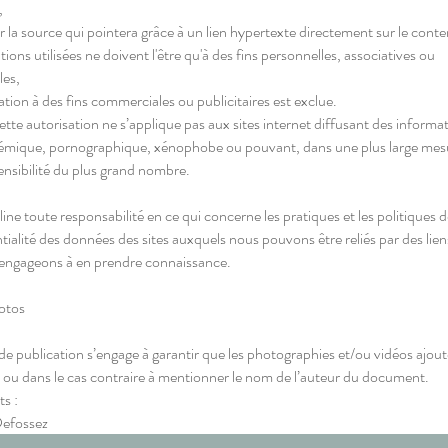
,
la source qui pointera grâce à un lien hypertexte directement sur le conte
ions utilisées ne doivent l'être qu'à des fins personnelles, associatives ou
les,
ation à des fins commerciales ou publicitaires est exclue.
ette autorisation ne s’applique pas aux sites internet diffusant des informa
lémique, pornographique, xénophobe ou pouvant, dans une plus large mes
sensibilité du plus grand nombre.
ine toute responsabilité en ce qui concerne les pratiques et les politiques 
ntialité des données des sites auxquels nous pouvons être reliés par des lie
 engageons à en prendre connaissance.
hotos
de publication s’engage à garantir que les photographies et/ou vidéos ajou
it ou dans le cas contraire à mentionner le nom de l’auteur du document.
ts :
Defossez