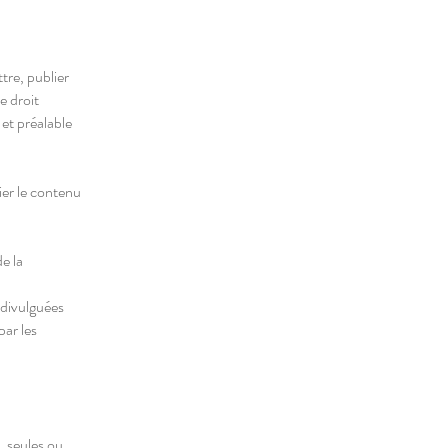
tre, publier
e droit
 et préalable
ier le contenu
e la
 divulguées
par les
, seules ou