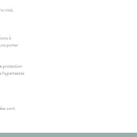
nu visé,
tions à
ure porter
de protection
ns hypertextes
tées sont