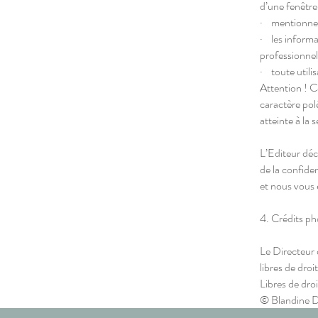
d’une fenêtre
· mentionner 
· les informat
professionnel
· toute utilis
Attention ! C
caractère po
atteinte à la 
L’Editeur décl
de la confide
et nous vous
4. Crédits p
Le Directeur 
libres de dro
Libres de droi
© Blandine 