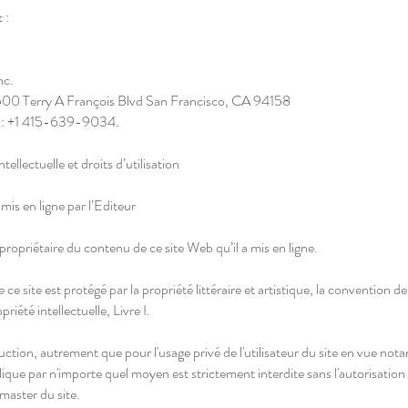
 :
nc.
500 Terry A François Blvd San Francisco, CA 94158
 : +1 415-639-9034.
ntellectuelle et droits d’utilisation
mis en ligne par l’Editeur
propriétaire du contenu de ce site Web qu’il a mis en ligne.
ce site est protégé par la propriété littéraire et artistique, la convention de
priété intellectuelle, Livre I.
ction, autrement que pour l'usage privé de l'utilisateur du site en vue no
lique par n'importe quel moyen est strictement interdite sans l'autorisation 
master du site.