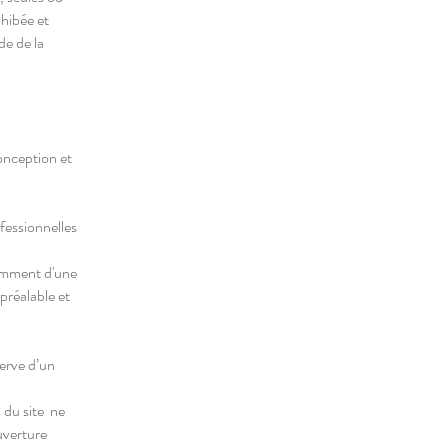
ohibée et
de de la
onception et
ofessionnelles
tamment d'une
préalable et
serve d’un
s du site ne
ouverture