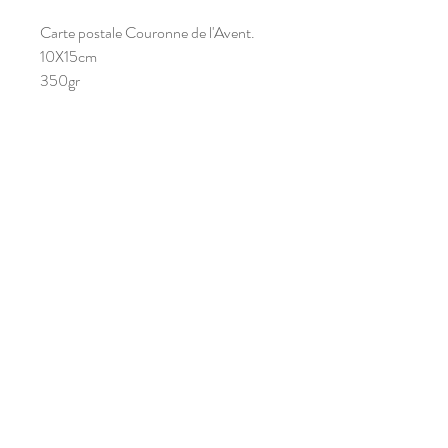
Carte postale Couronne de l'Avent.
10X15cm
350gr
Les Sables -
41120
Tél:
06 64 34 92 85
Le Controis en
Sologne
Mentions légales
Politique en matière de cookies
Politique de confidentialité
Conditions d'utilisation
© 2023 par Vert Rivage