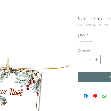
Carte sapin e
SKU : 36523641234523
Prix
1,50 €
Confiance
Quantité
*
A